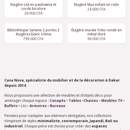
Etagère Lila en paulownia et
Etagère Mya enfant en rotin
corde bicolore
24 000
CFA
29 000
CFA
Bibliothèque Sartene 2 portes 2
Étagère murale Yoko ronde en
étagères blanc crème
métal doré
799 000
CFA
99 000
CFA
Casa Nova, spécialiste du mobilier et de la décoration à Dakar
depuis 2014.
Nous proposons une sélection de meubles et d’objets déco pour
aménager chaque espace :
Ca​napés
•
Tables
•
Chaises
•
M​eubles TV
•
Buffets
•
Lits
•
Armoires
•
Bureaux
Pensées pour s’adapter aux intérieurs sénégalais, nos collections
s’inspirent de styles
minimaliste, contemporain, Japandi, Bali ou
industriel
. Chaque pièce est choisie pour créer des
espaces