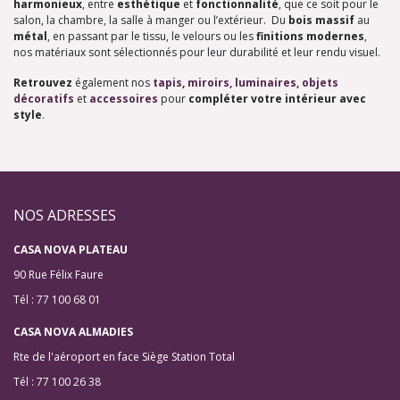
harmonieux
, entre
esthétique
et
fonctionnalité
, que ce soit pour le
salon, la chambre, la salle à manger ou l’extérieur. Du
bois massif
au
métal
, en passant par le tissu, le velours ou les
finitions modernes
,
nos matériaux sont sélectionnés pour leur durabilité et leur rendu visuel.
Retrouvez
également nos
tapis
,
miroirs,
luminaires
,
objets
décoratifs
et
accessoires
pour
compléter votre intérieur avec
style
.
NOS ADRESSES
CASA NOVA PLATEAU
90 Rue Félix Faure
Tél : 77 100 68 01
CASA NOVA ALMADIES
Rte de l'aéroport en face Siège Station Total
Tél : 77 100 26 38