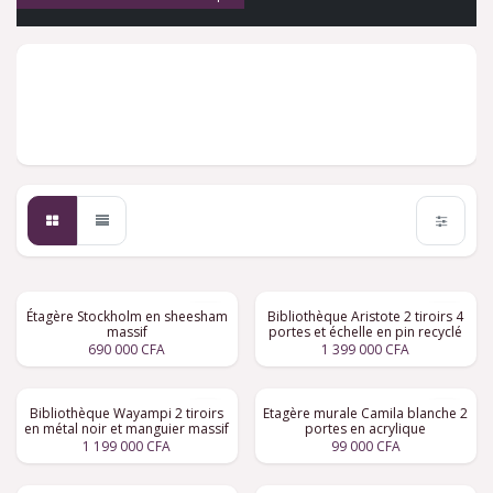
Bibliothèque
Tables
Canapés
& étagère
basses
Étagère Stockholm en sheesham
Bibliothèque Aristote 2 tiroirs 4
massif
portes et échelle en pin recyclé
690 000
CFA
1 399 000
CFA
Bibliothèque Wayampi 2 tiroirs
Etagère murale Camila blanche 2
en métal noir et manguier massif
portes en acrylique
1 199 000
CFA
99 000
CFA