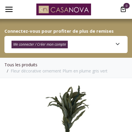
Se rendre au contenu
0
Connectez-vous pour profiter de plus de remises
Me connecter / Créer mon compte​
Tous les produits
Fleur décorative ornement Plum en plume gris vert