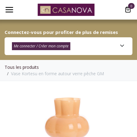
Se rendre au contenu
0
Connectez-vous pour profiter de plus de remises
Me connecter / Créer mon compte​
Tous les produits
Vase Kortesu en forme autour verre pêche GM