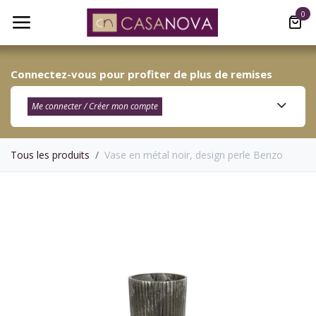
Se rendre au contenu
0
Connectez-vous pour profiter de plus de remises
Me connecter / Créer mon compte​
Tous les produits
Vase en métal noir, design perle Benzo