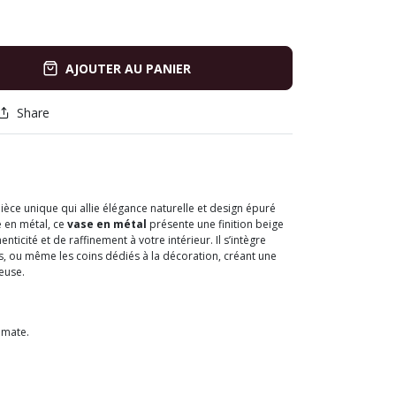
AJOUTER AU PANIER
Share
èce unique qui allie élégance naturelle et design épuré
 en métal, ce
vase en métal
présente une finition beige
icité et de raffinement à votre intérieur. Il s’intègre
s, ou même les coins dédiés à la décoration, créant une
euse.
e mate.