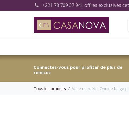
Se rendre au contenu
+221 78 709 37 94
| offres exclusives c
Accueil
Connectez-vous pour profiter de plus de
remises
Tous les produits
Vase en métal Ondine beige 