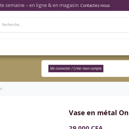
ette semaine – en ligne & en magasin
Contactez-nous
Salon
Salle à manger
Chambre
Décor
Me connecter / Créer mon compte​
pm
Vase en métal On
29 000
CFA