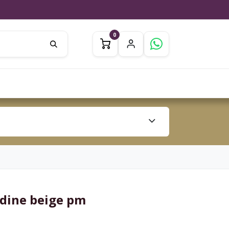
0
0
ation
Jardin
Inspiration
dine beige pm