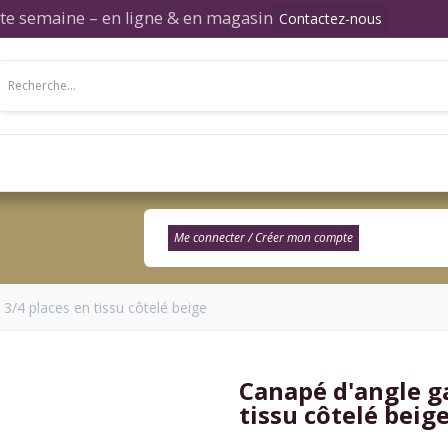
ette semaine – en ligne & en magasin
Contactez-nous
Salon
Salle à manger
Chambre
Décor
Me connecter / Créer mon compte​
3/4 places en tissu côtelé beige
Canapé d'angle g
tissu côtelé beig