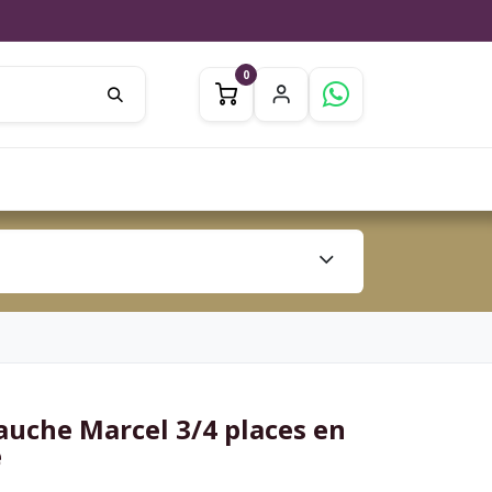
0
0
ation
Jardin
Inspiration
auche Marcel 3/4 places en
e