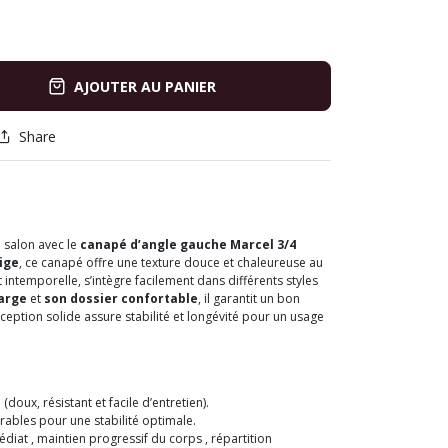
AJOUTER AU PANIER
Share
 salon avec le
canapé d’angle gauche Marcel 3/4
ige
, ce canapé offre une texture douce et chaleureuse au
 intemporelle, s’intègre facilement dans différents styles
large
et
son dossier confortable
, il garantit un bon
ception solide assure stabilité et longévité pour un usage
doux, résistant et facile d’entretien).
urables pour une stabilité optimale.
diat , maintien progressif du corps , répartition