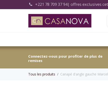
Se rendre au contenu
+221 78 709 37 94
| offres exclusives c
Accueil
Connectez-vous pour profiter de plus de
remises
Tous les produits
Canapé d'angle gauche Marcel 