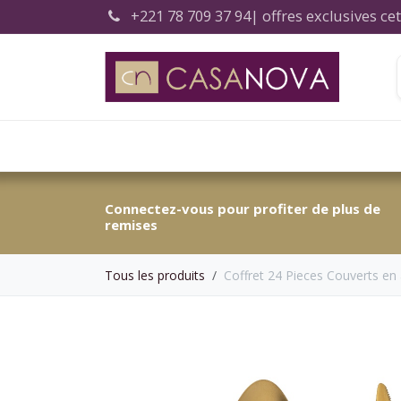
Se rendre au contenu
+221 78 709 37 94
| offres exclusives c
Accueil
Connectez-vous pour profiter de plus de
remises
Tous les produits
Coffret 24 Pieces Couverts en 