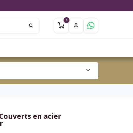
0
0
ation
Jardin
Inspiration
 Couverts en acier
r