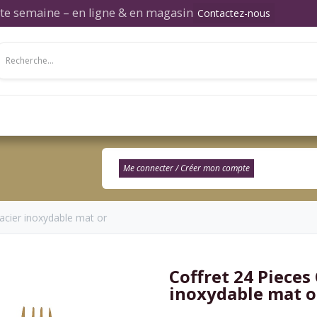
ette semaine – en ligne & en magasin
Contactez-nous
Salon
Salle à manger
Chambre
Décor
Me connecter / Créer mon compte​
acier inoxydable mat or
Coffret 24 Pieces
inoxydable mat o