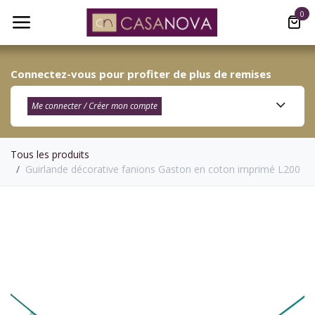
Se rendre au contenu
0
Connectez-vous pour profiter de plus de remises
Me connecter / Créer mon compte​
Tous les produits
Guirlande décorative fanions Gaston en coton imprimé L200