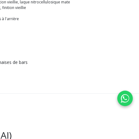
tion vieillie, laque nitrocellulosique mate
finition vieillie
 à l'arrière
aises de bars
AI)