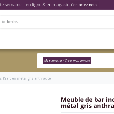
ette semaine – en ligne & en magasin
Contactez-nous
Salon
Salle à manger
Chambre
Décor
Me connecter / Créer mon compte​
s Kraft en métal gris anthracite
Meuble de bar ind
métal gris anthra