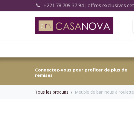
Se rendre au contenu
+221 78 709 37 94
| offres exclusives c
Accueil
Connectez-vous pour profiter de plus de
remises
Tous les produits
Meuble de bar indus à roulette