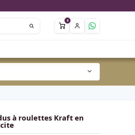
0
0
ation
Jardin
Inspiration
us à roulettes Kraft en
cite