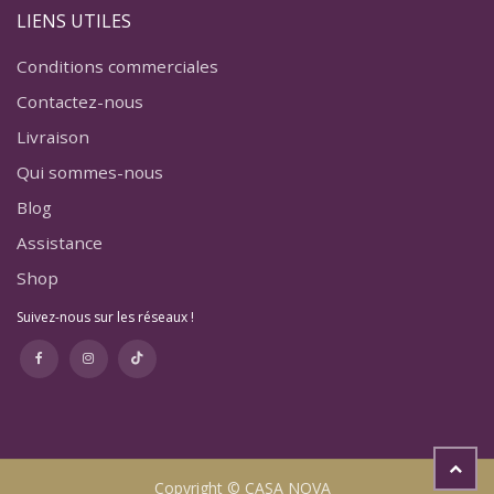
LIENS UTILES
Conditions commerciales
Contactez-nous
Livraison
Qui sommes-nous
Blog
Assistance
Shop
Suivez-nous sur les réseaux !
Copyright © CASA NOVA
Table à manger extensible en bois foncé Bronx 6 à 10 personnes L160