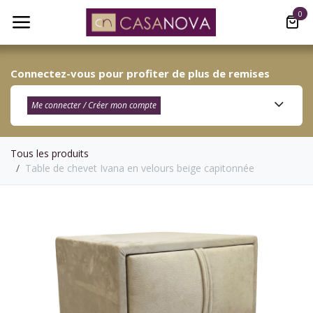
Se rendre au contenu
0
Connectez-vous pour profiter de plus de remises
Me connecter / Créer mon compte​
Tous les produits
Table de chevet Ivana en velours beige capitonnée