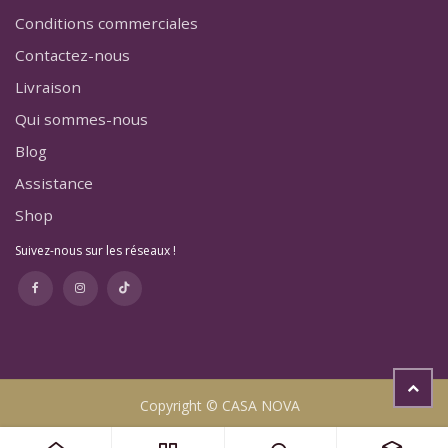
Conditions commerciales
Contactez-nous
Livraison
Qui sommes-nous
Blog
Assistance
Shop
Suivez-nous sur les réseaux !
Copyright © CASA NOVA
Table de chevet Ivana en velours beige capitonnée