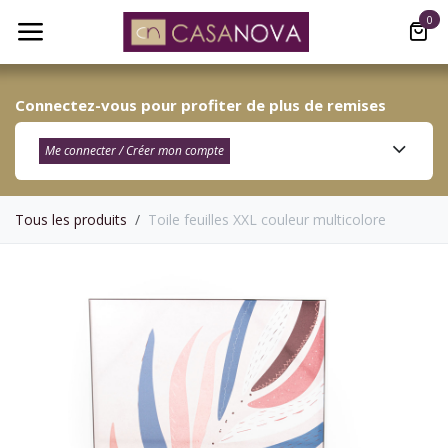
Se rendre au contenu
0
Connectez-vous pour profiter de plus de remises
Me connecter / Créer mon compte​
Tous les produits
Toile feuilles XXL couleur multicolore