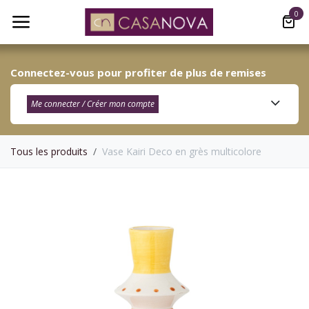
Se rendre au contenu
0
Connectez-vous pour profiter de plus de remises
Me connecter / Créer mon compte​
Tous les produits
Vase Kairi Deco en grès multicolore